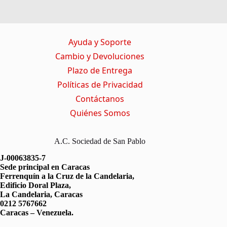
Ayuda y Soporte
Cambio y Devoluciones
Plazo de Entrega
Políticas de Privacidad
Contáctanos
Quiénes Somos
A.C. Sociedad de San Pablo
J-00063835-7
Sede principal en Caracas
Ferrenquín a la Cruz de la Candelaria,
Edificio Doral Plaza,
La Candelaria, Caracas
0212 5767662
Caracas – Venezuela.