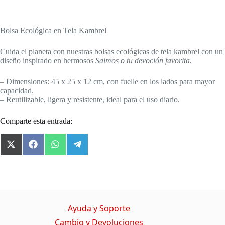
Bolsa Ecológica en Tela Kambrel
Cuida el planeta con nuestras bolsas ecológicas de tela kambrel con un
diseño inspirado en hermosos
Salmos o tu devoción favorita.
– Dimensiones: 45 x 25 x 12 cm, con fuelle en los lados para mayor
capacidad.
– Reutilizable, ligera y resistente, ideal para el uso diario.
Comparte esta entrada:
X
F
W
T
(
a
h
e
T
c
a
l
w
e
t
e
i
b
s
g
t
o
A
r
t
o
p
a
Ayuda y Soporte
e
k
p
m
r
Cambio y Devoluciones