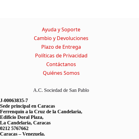
T
c
a
l
w
e
t
e
i
b
s
g
t
o
A
r
t
o
p
a
Ayuda y Soporte
e
k
p
m
r
Cambio y Devoluciones
)
Plazo de Entrega
Políticas de Privacidad
Contáctanos
Quiénes Somos
A.C. Sociedad de San Pablo
J-00063835-7
Sede principal en Caracas
Ferrenquín a la Cruz de la Candelaria,
Edificio Doral Plaza,
La Candelaria, Caracas
0212 5767662
Caracas – Venezuela.