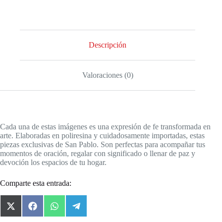
Descripción
Valoraciones (0)
Cada una de estas imágenes es una expresión de fe transformada en
arte. Elaboradas en poliresina y cuidadosamente importadas, estas
piezas exclusivas de San Pablo. Son perfectas para acompañar tus
momentos de oración, regalar con significado o llenar de paz y
devoción los espacios de tu hogar.
Comparte esta entrada:
X
F
W
T
(
a
h
e