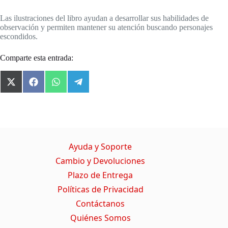
Las ilustraciones del libro ayudan a desarrollar sus habilidades de
observación y permiten mantener su atención buscando personajes
escondidos.
Comparte esta entrada:
X
F
W
T
(
a
h
e
T
c
a
l
w
e
t
e
i
b
s
g
t
o
A
r
t
o
p
a
Ayuda y Soporte
e
k
p
m
r
Cambio y Devoluciones
)
Plazo de Entrega
Políticas de Privacidad
Contáctanos
Quiénes Somos