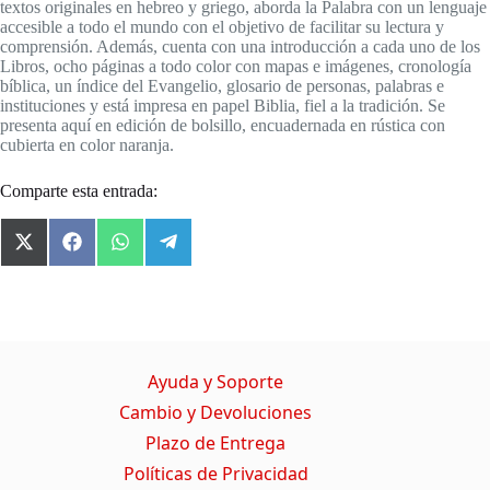
textos originales en hebreo y griego, aborda la Palabra con un lenguaje
accesible a todo el mundo con el objetivo de facilitar su lectura y
comprensión. Además, cuenta con una introducción a cada uno de los
Libros, ocho páginas a todo color con mapas e imágenes, cronología
bíblica, un índice del Evangelio, glosario de personas, palabras e
instituciones y está impresa en papel Biblia, fiel a la tradición. Se
presenta aquí en edición de bolsillo, encuadernada en rústica con
cubierta en color naranja.
Comparte esta entrada:
X
F
W
T
(
a
h
e
T
c
a
l
w
e
t
e
i
b
s
g
t
o
A
r
t
o
p
a
Ayuda y Soporte
e
k
p
m
r
Cambio y Devoluciones
)
Plazo de Entrega
Políticas de Privacidad