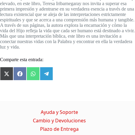
elevado, en este libro, Teresa Iribarnegaray nos invita a superar esa
primera impresión y adentrarse en su verdadera esencia a través de una
lectura existencial que se aleja de las interpretaciones estrictamente
espirituales y que se acerca a una comprensión más humana y tangible.
A través de sus páginas, la autora explora la encarnación y cómo la
vida del Hijo refleja la vida que cada ser humano está destinado a vivir.
Más que una interpretación bíblica, este libro es una invitación a
conectar nuestras vidas con la Palabra y encontrar en ella la verdadera
luz y vida.
Comparte esta entrada:
X
F
W
T
(
a
h
e
T
c
a
l
w
e
t
e
i
b
s
g
t
o
A
r
t
o
p
a
Ayuda y Soporte
e
k
p
m
r
Cambio y Devoluciones
)
Plazo de Entrega