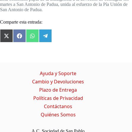
martes a San Antonio de Padua, unida al esfuerzo de la Pía Unión de
San Antonio de Padua.
Comparte esta entrada:
X
F
W
T
(
a
h
e
T
c
a
l
w
e
t
e
i
b
s
g
t
o
A
r
t
o
p
a
Ayuda y Soporte
e
k
p
m
r
Cambio y Devoluciones
)
Plazo de Entrega
Políticas de Privacidad
Contáctanos
Quiénes Somos
A.C. Sociedad de San Pablo