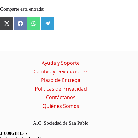
Comparte esta entrada:
X
F
W
T
(
a
h
e
T
c
a
l
w
e
t
e
i
b
s
g
t
o
A
r
t
o
p
a
Ayuda y Soporte
e
k
p
m
r
Cambio y Devoluciones
)
Plazo de Entrega
Políticas de Privacidad
Contáctanos
Quiénes Somos
A.C. Sociedad de San Pablo
J-00063835-7