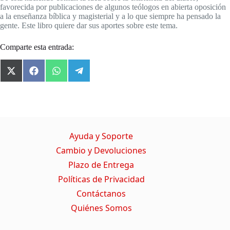
favorecida por publicaciones de algunos teólogos en abierta oposición
a la enseñanza bíblica y magisterial y a lo que siempre ha pensado la
gente. Este libro quiere dar sus aportes sobre este tema.
Comparte esta entrada:
X
F
W
T
(
a
h
e
T
c
a
l
w
e
t
e
i
b
s
g
t
o
A
r
t
o
p
a
Ayuda y Soporte
e
k
p
m
r
Cambio y Devoluciones
)
Plazo de Entrega
Políticas de Privacidad
Contáctanos
Quiénes Somos