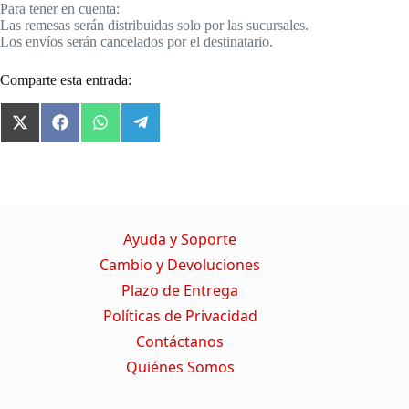
Para tener en cuenta:
Las remesas serán distribuidas solo por las sucursales.
Los envíos serán cancelados por el destinatario.
Comparte esta entrada:
X
F
W
T
(
a
h
e
T
c
a
l
w
e
t
e
i
b
s
g
t
o
A
r
t
o
p
a
Ayuda y Soporte
e
k
p
m
r
Cambio y Devoluciones
)
Plazo de Entrega
Políticas de Privacidad
Contáctanos
Quiénes Somos