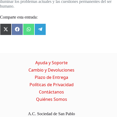
iluminar los problemas actuales y las cuestiones permanentes del ser
humano.
Comparte esta entrada:
X
F
W
T
(
a
h
e
T
c
a
l
w
e
t
e
i
b
s
g
t
o
A
r
t
o
p
a
Ayuda y Soporte
e
k
p
m
r
Cambio y Devoluciones
)
Plazo de Entrega
Políticas de Privacidad
Contáctanos
Quiénes Somos
A.C. Sociedad de San Pablo