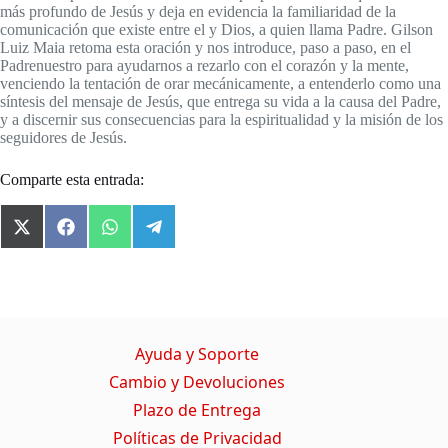
más profundo de Jesús y deja en evidencia la familiaridad de la
comunicación que existe entre el y Dios, a quien llama Padre. Gilson
Luiz Maia retoma esta oración y nos introduce, paso a paso, en el
Padrenuestro para ayudarnos a rezarlo con el corazón y la mente,
venciendo la tentación de orar mecánicamente, a entenderlo como una
síntesis del mensaje de Jesús, que entrega su vida a la causa del Padre,
y a discernir sus consecuencias para la espiritualidad y la misión de los
seguidores de Jesús.
Comparte esta entrada:
X
F
W
T
(
a
h
e
T
c
a
l
w
e
t
e
i
b
s
g
t
o
A
r
t
o
p
a
Ayuda y Soporte
e
k
p
m
r
Cambio y Devoluciones
)
Plazo de Entrega
Políticas de Privacidad