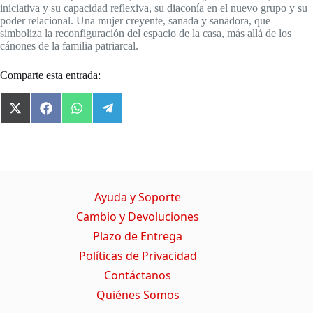
iniciativa y su capacidad reflexiva, su diaconía en el nuevo grupo y su
poder relacional. Una mujer creyente, sanada y sanadora, que
simboliza la reconfiguración del espacio de la casa, más allá de los
cánones de la familia patriarcal.
Comparte esta entrada:
X
F
W
T
(
a
h
e
T
c
a
l
w
e
t
e
i
b
s
g
t
o
A
r
t
o
p
a
Ayuda y Soporte
e
k
p
m
r
Cambio y Devoluciones
)
Plazo de Entrega
Políticas de Privacidad
Contáctanos
Quiénes Somos