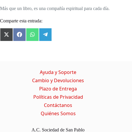
Más que un libro, es una compañía espiritual para cada día.
Comparte esta entrada:
X
F
W
T
(
a
h
e
T
c
a
l
w
e
t
e
i
b
s
g
t
o
A
r
t
o
p
a
Ayuda y Soporte
e
k
p
m
r
Cambio y Devoluciones
)
Plazo de Entrega
Políticas de Privacidad
Contáctanos
Quiénes Somos
A.C. Sociedad de San Pablo