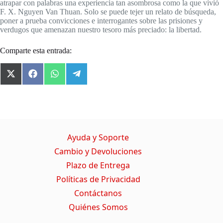
atrapar con palabras una experiencia tan asombrosa como la que vivió
F. X. Nguyen Van Thuan. Solo se puede tejer un relato de búsqueda,
poner a prueba convicciones e interrogantes sobre las prisiones y
verdugos que amenazan nuestro tesoro más preciado: la libertad.
Comparte esta entrada:
X
F
W
T
(
a
h
e
T
c
a
l
w
e
t
e
i
b
s
g
t
o
A
r
t
o
p
a
Ayuda y Soporte
e
k
p
m
r
Cambio y Devoluciones
)
Plazo de Entrega
Políticas de Privacidad
Contáctanos
Quiénes Somos