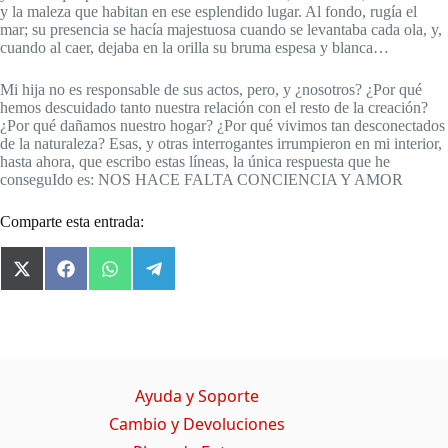
y la maleza que habitan en ese esplendido lugar. Al fondo, rugía el
mar; su presencia se hacía majestuosa cuando se levantaba cada ola, y,
cuando al caer, dejaba en la orilla su bruma espesa y blanca…
Mi hija no es responsable de sus actos, pero, y ¿nosotros? ¿Por qué
hemos descuidado tanto nuestra relación con el resto de la creación?
¿Por qué dañamos nuestro hogar? ¿Por qué vivimos tan desconectados
de la naturaleza? Esas, y otras interrogantes irrumpieron en mi interior,
hasta ahora, que escribo estas líneas, la única respuesta que he
conseguIdo es: NOS HACE FALTA CONCIENCIA Y AMOR
Comparte esta entrada:
X
F
W
T
(
a
h
e
T
c
a
l
w
e
t
e
i
b
s
g
t
o
A
r
t
o
p
a
Ayuda y Soporte
e
k
p
m
r
Cambio y Devoluciones
)