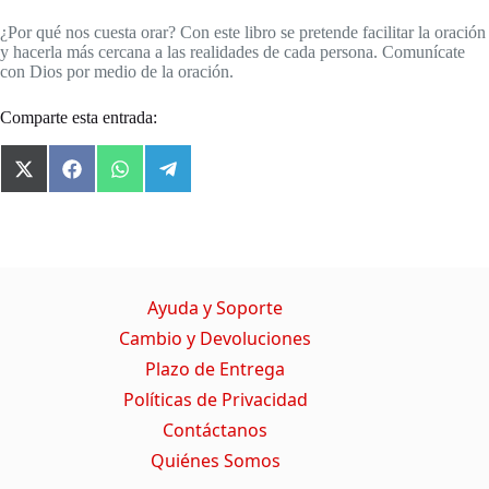
¿Por qué nos cuesta orar? Con este libro se pretende facilitar la oración
y hacerla más cercana a las realidades de cada persona. Comunícate
con Dios por medio de la oración.
Comparte esta entrada:
X
F
W
T
(
a
h
e
T
c
a
l
w
e
t
e
i
b
s
g
t
o
A
r
t
o
p
a
Ayuda y Soporte
e
k
p
m
r
Cambio y Devoluciones
)
Plazo de Entrega
Políticas de Privacidad
Contáctanos
Quiénes Somos