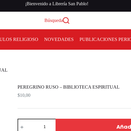
¡Bienvenido a Librería San Pablo!
Búsqueda
ULOS RELIGIOSO
NOVEDADES
PUBLICACIONES PERI
UAL
PEREGRINO RUSO – BIBLIOTECA ESPIRITUAL
$
10,00
Añadi