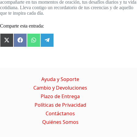
acompañarte en tus momentos de oración, tus desafíos diarios y tu vida
cotidiana. Lleva contigo un recordatorio de tus creencias y de aquello
que te inspira cada día.
Comparte esta entrada:
X
F
W
T
(
a
h
e
T
c
a
l
w
e
t
e
i
b
s
g
t
o
A
r
t
o
p
a
Ayuda y Soporte
e
k
p
m
r
Cambio y Devoluciones
)
Plazo de Entrega
Políticas de Privacidad
Contáctanos
Quiénes Somos