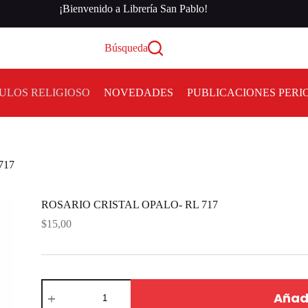
¡Bienvenido a Librería San Pablo!
Búsqueda
ULOS RELIGIOSO
NOVEDADES
PUBLICACIONES PERI
717
ROSARIO CRISTAL OPALO- RL 717
$
15,00
Añadi