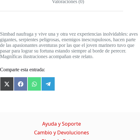
Valoraciones (0)
Simbad naufraga y vive una y otra vez experiencias inolvidables: aves
gigantes, serpientes peligrosas, enemigos inescrupulosos, hacen parte
de las apasionantes aventuras por las que el joven marinero tuvo que
pasar para lograr su fortuna estando siempre al borde de perecer.
Magníficas ilustraciones acompañan este relato.
Comparte esta entrada:
X
F
W
T
(
a
h
e
T
c
a
l
w
e
t
e
i
b
s
g
t
o
A
r
t
o
p
a
Ayuda y Soporte
e
k
p
m
r
Cambio y Devoluciones
)