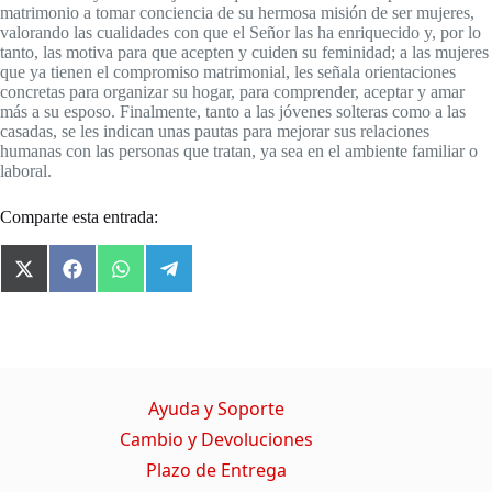
matrimonio a tomar conciencia de su hermosa misión de ser mujeres,
valorando las cualidades con que el Señor las ha enriquecido y, por lo
tanto, las motiva para que acepten y cuiden su feminidad; a las mujeres
que ya tienen el compromiso matrimonial, les señala orientaciones
concretas para organizar su hogar, para comprender, aceptar y amar
más a su esposo. Finalmente, tanto a las jóvenes solteras como a las
casadas, se les indican unas pautas para mejorar sus relaciones
humanas con las personas que tratan, ya sea en el ambiente familiar o
laboral.
Comparte esta entrada:
X
F
W
T
(
a
h
e
T
c
a
l
w
e
t
e
i
b
s
g
t
o
A
r
t
o
p
a
Ayuda y Soporte
e
k
p
m
r
Cambio y Devoluciones
)
Plazo de Entrega