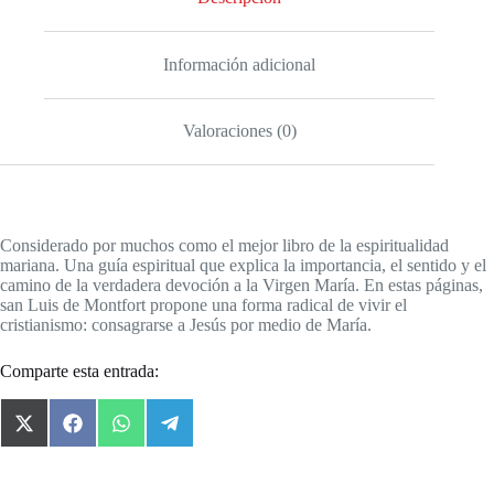
Información adicional
Valoraciones (0)
Considerado por muchos como el mejor libro de la espiritualidad
mariana. Una guía espiritual que explica la importancia, el sentido y el
camino de la verdadera devoción a la Virgen María. En estas páginas,
san Luis de Montfort propone una forma radical de vivir el
cristianismo: consagrarse a Jesús por medio de María.
Comparte esta entrada:
X
F
W
T
(
a
h
e
T
c
a
l
w
e
t
e