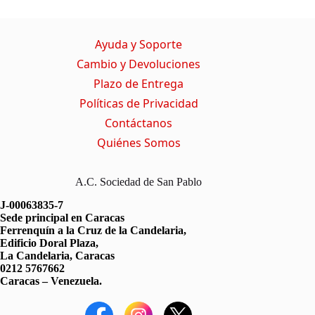
i
b
s
g
t
o
A
r
t
o
p
a
Ayuda y Soporte
e
k
p
m
r
Cambio y Devoluciones
)
Plazo de Entrega
Políticas de Privacidad
Contáctanos
Quiénes Somos
A.C. Sociedad de San Pablo
J-00063835-7
Sede principal en Caracas
Ferrenquín a la Cruz de la Candelaria,
Edificio Doral Plaza,
La Candelaria, Caracas
0212 5767662
Caracas – Venezuela.