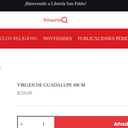
¡Bienvenido a Librería San Pablo!
Búsqueda
ULOS RELIGIOSO
NOVEDADES
PUBLICACIONES PERI
M
VIRGEN DE GUADALUPE 60CM
$
210,00
Añadi