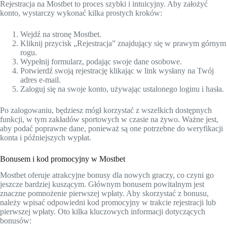
Rejestracja na Mostbet to proces szybki i intuicyjny. Aby założyć
konto, wystarczy wykonać kilka prostych kroków:
Wejdź na stronę Mostbet.
Kliknij przycisk „Rejestracja” znajdujący się w prawym górnym
rogu.
Wypełnij formularz, podając swoje dane osobowe.
Potwierdź swoją rejestrację klikając w link wysłany na Twój
adres e-mail.
Zaloguj się na swoje konto, używając ustalonego loginu i hasła.
Po zalogowaniu, będziesz mógł korzystać z wszelkich dostępnych
funkcji, w tym zakładów sportowych w czasie na żywo. Ważne jest,
aby podać poprawne dane, ponieważ są one potrzebne do weryfikacji
konta i późniejszych wypłat.
Bonusem i kod promocyjny w Mostbet
Mostbet oferuje atrakcyjne bonusy dla nowych graczy, co czyni go
jeszcze bardziej kuszącym. Głównym bonusem powitalnym jest
znaczne pomnożenie pierwszej wpłaty. Aby skorzystać z bonusu,
należy wpisać odpowiedni kod promocyjny w trakcie rejestracji lub
pierwszej wpłaty. Oto kilka kluczowych informacji dotyczących
bonusów: