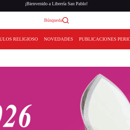
¡Bienvenido a Librería San Pablo!
Búsqueda
ULOS RELIGIOSO
NOVEDADES
PUBLICACIONES PERI