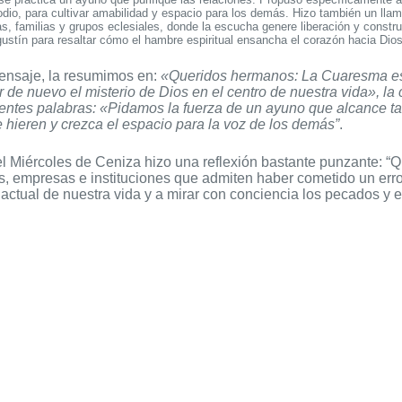
odio, para cultivar amabilidad y espacio para los demás. Hizo también un lla
s, familias y grupos eclesiales, donde la escucha genere liberación y constr
stín para resaltar cómo el hambre espiritual ensancha el corazón hacia Dios y
ensaje, la resumimos en:
«Queridos hermanos: La Cuaresma es 
r de nuevo el misterio de Dios en el centro de nuestra vida», la 
entes palabras: «Pidamos la fuerza de un ayuno que alcance ta
 hieren y crezca el espacio para la voz de los demás”
.
l Miércoles de Ceniza hizo una reflexión bastante punzante: “Q
, empresas e instituciones que admiten haber cometido un error”
d actual de nuestra vida y a mirar con conciencia los pecados y 