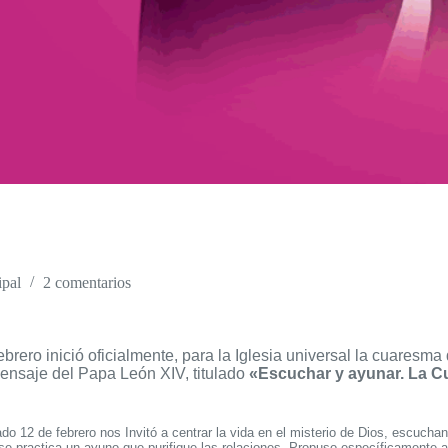
ipal
2 comentarios
brero inició oficialmente, para la Iglesia universal la cuaresma
nsaje del Papa León XIV, titulado
«Escuchar y ayunar. La 
o 12 de febrero nos Invitó a centrar la vida en el misterio de Dios, escuchan
se practica un ayuno que purifique las relaciones. Propuso específicamente 