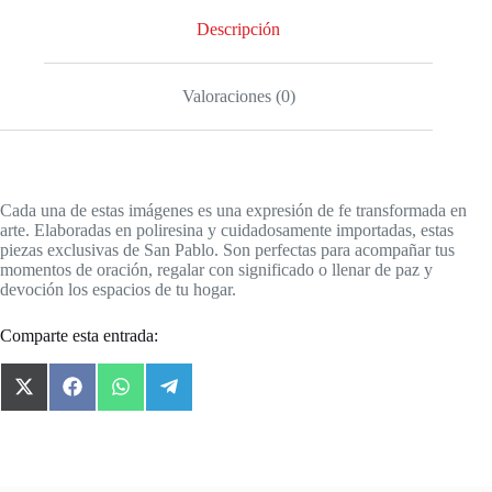
Descripción
Valoraciones (0)
Cada una de estas imágenes es una expresión de fe transformada en
arte. Elaboradas en poliresina y cuidadosamente importadas, estas
piezas exclusivas de San Pablo. Son perfectas para acompañar tus
momentos de oración, regalar con significado o llenar de paz y
devoción los espacios de tu hogar.
Comparte esta entrada:
X
F
W
T
(
a
h
e
T
c
a
l
w
e
t
e
i
b
s
g