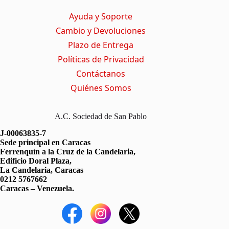
t
o
A
r
t
o
p
a
Ayuda y Soporte
e
k
p
m
r
Cambio y Devoluciones
)
Plazo de Entrega
Políticas de Privacidad
Contáctanos
Quiénes Somos
A.C. Sociedad de San Pablo
J-00063835-7
Sede principal en Caracas
Ferrenquín a la Cruz de la Candelaria,
Edificio Doral Plaza,
La Candelaria, Caracas
0212 5767662
Caracas – Venezuela.