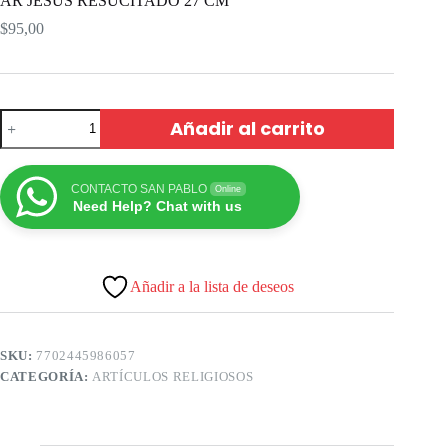
AR JESUS RESUCITADO 27 CM
$
95,00
Añadir al carrito
CONTACTO SAN PABLO
Online
Need Help? Chat with us
Añadir a la lista de deseos
SKU:
7702445986057
CATEGORÍA:
ARTÍCULOS RELIGIOSOS