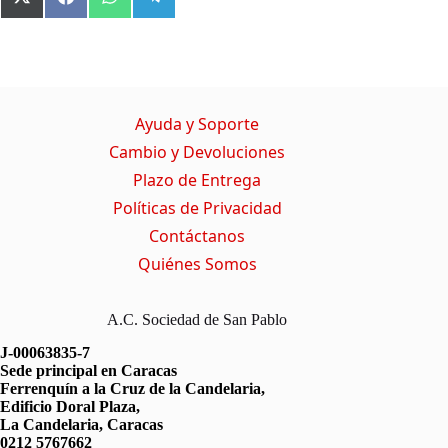
X
F
W
T
(
a
h
e
T
c
a
l
w
e
t
e
i
b
s
g
t
o
A
r
t
o
p
a
Ayuda y Soporte
e
k
p
m
r
Cambio y Devoluciones
)
Plazo de Entrega
Políticas de Privacidad
Contáctanos
Quiénes Somos
A.C. Sociedad de San Pablo
J-00063835-7
Sede principal en Caracas
Ferrenquín a la Cruz de la Candelaria,
Edificio Doral Plaza,
La Candelaria, Caracas
0212 5767662