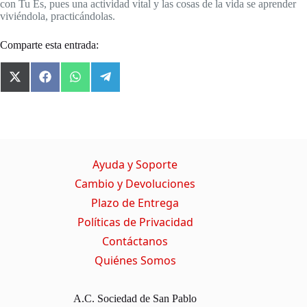
con Tu Es, pues una actividad vital y las cosas de la vida se aprender
viviéndola, practicándolas.
Comparte esta entrada:
X
F
W
T
(
a
h
e
T
c
a
l
w
e
t
e
i
b
s
g
t
o
A
r
t
o
p
a
Ayuda y Soporte
e
k
p
m
r
Cambio y Devoluciones
)
Plazo de Entrega
Políticas de Privacidad
Contáctanos
Quiénes Somos
A.C. Sociedad de San Pablo