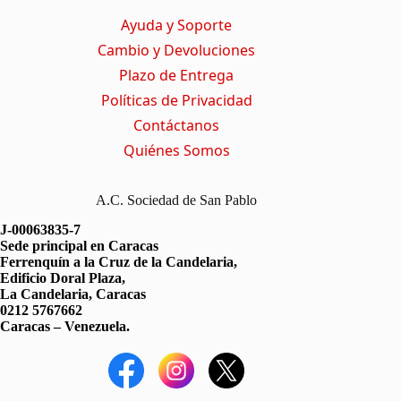
t
o
p
a
Ayuda y Soporte
e
k
p
m
r
Cambio y Devoluciones
)
Plazo de Entrega
Políticas de Privacidad
Contáctanos
Quiénes Somos
A.C. Sociedad de San Pablo
J-00063835-7
Sede principal en Caracas
Ferrenquín a la Cruz de la Candelaria,
Edificio Doral Plaza,
La Candelaria, Caracas
0212 5767662
Caracas – Venezuela.