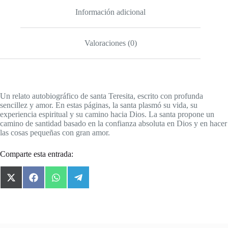
Información adicional
Valoraciones (0)
Un relato autobiográfico de santa Teresita, escrito con profunda
sencillez y amor. En estas páginas, la santa plasmó su vida, su
experiencia espiritual y su camino hacia Dios. La santa propone un
camino de santidad basado en la confianza absoluta en Dios y en hacer
las cosas pequeñas con gran amor.
Comparte esta entrada:
X
F
W
T
(
a
h
e
T
c
a
l
w
e
t
e
i
b
s
g
t
o
A
r