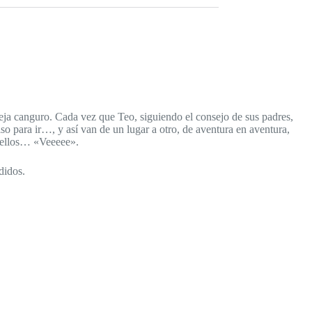
oveja canguro. Cada vez que Teo, siguiendo el consejo de sus padres,
so para ir…, y así van de un lugar a otro, de aventura en aventura,
on ellos… «Veeeee».
didos.