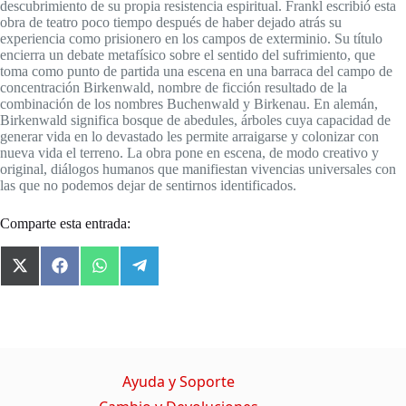
descubrimiento de su propia resistencia espiritual. Frankl escribió esta
obra de teatro poco tiempo después de haber dejado atrás su
experiencia como prisionero en los campos de exterminio. Su título
encierra un debate metafísico sobre el sentido del sufrimiento, que
toma como punto de partida una escena en una barraca del campo de
concentración Birkenwald, nombre de ficción resultado de la
combinación de los nombres Buchenwald y Birkenau. En alemán,
Birkenwald significa bosque de abedules, árboles cuya capacidad de
generar vida en lo devastado les permite arraigarse y colonizar con
nueva vida el terreno. La obra pone en escena, de modo creativo y
original, diálogos humanos que manifiestan vivencias universales con
las que no podemos dejar de sentirnos identificados.
Comparte esta entrada:
X
F
W
T
(
a
h
e
T
c
a
l
w
e
t
e
i
b
s
g
t
o
A
r
t
o
p
a
Ayuda y Soporte
e
k
p
m
r