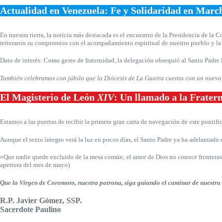
Actualidad en Venezuela: Fe y Solidaridad en Marc
En nuestra tierra, la noticia más destacada es el encuentro de la Presidencia de la
reiteraron su compromiso con el acompañamiento espiritual de nuestro pueblo y la
Dato de interés: Como gesto de fraternidad, la delegación obsequió al Santo Padre l
También celebramos con júbilo que la Diócesis de La Guaira cuenta con un nuevo 
El Magisterio de León
XIV
: Un llamado a la Frater
Estamos a las puertas de recibir la primera gran carta de navegación de este ponti
Aunque el texto íntegro verá la luz en pocos días, el Santo Padre ya ha adelantado e
«Que nadie quede excluido de la mesa común; el amor de Dios no conoce fronteras 
apertura del mes de mayo)
Que la Virgen de Coromoto, nuestra patrona, siga guiando el caminar de nuestra 
R.P. Javier Gómez, SSP.
Sacerdote Paulino