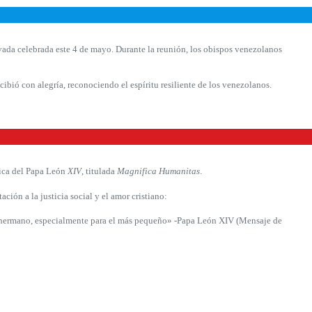
ada celebrada este 4 de mayo. Durante la reunión, los obispos venezolanos
ibió con alegría, reconociendo el espíritu resiliente de los venezolanos.
lica del Papa León
XIV
, titulada
Magnifica Humanitas
.
ción a la justicia social y el amor cristiano:
da hermano, especialmente para el más pequeño» -Papa León XIV (Mensaje de