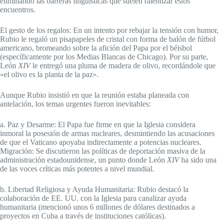
eliminando las barreras lingüísticas que suelen ralentizar estos
encuentros.
El gesto de los regalos: En un intento por rebajar la tensión con humor,
Rubio le regaló un pisapapeles de cristal con forma de balón de fútbol
americano, bromeando sobre la afición del Papa por el béisbol
(específicamente por los Medias Blancas de Chicago). Por su parte,
León
XIV
le entregó una pluma de madera de olivo, recordándole que
«el olivo es la planta de la paz».
Aunque Rubio insistió en que la reunión estaba planeada con
antelación, los temas urgentes fueron inevitables:
a. Paz y Desarme: El Papa fue firme en que la Iglesia considera
inmoral la posesión de armas nucleares, desmintiendo las acusaciones
de que el Vaticano apoyaba indirectamente a potencias nucleares.
Migración: Se discutieron las políticas de deportación masiva de la
administración estadounidense, un punto donde León
XIV
ha sido una
de las voces críticas más potentes a nivel mundial.
b. Libertad Religiosa y Ayuda Humanitaria: Rubio destacó la
colaboración de EE. UU. con la Iglesia para canalizar ayuda
humanitaria (mencionó unos 6 millones de dólares destinados a
proyectos en Cuba a través de instituciones católicas).