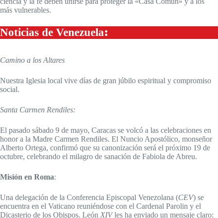
ciencia y la fe deben unirse para proteger la «Casa Común» y a los
más vulnerables.
Noticias de Venezuela
:
Camino a los Altares
Nuestra Iglesia local vive días de gran júbilo espiritual y compromiso
social.
Santa Carmen Rendiles:
El pasado sábado 9 de mayo, Caracas se volcó a las celebraciones en
honor a la Madre Carmen Rendiles. El Nuncio Apostólico, monseñor
Alberto Ortega, confirmó que su canonización será el próximo 19 de
octubre, celebrando el milagro de sanación de Fabiola de Abreu.
Misión en Roma
:
Una delegación de la Conferencia Episcopal Venezolana (
CEV
) se
encuentra en el Vaticano reuniéndose con el Cardenal Parolin y el
Dicasterio de los Obispos. León
XIV
les ha enviado un mensaje claro: