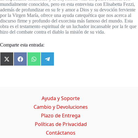
mundialmente conocidos, pero en esta entrevista con Elisabetta Fezzi,
además de profundizar en su fe y amor a Dios y su devoción ferviente
por la Virgen María, ofrece una ayuda catequética que nos acerca al
discurso firme y profundo del exorcista más famoso del mundo. Esta
obra es el testamento espiritual de un luchador incansable por la fe que
hizo del combate contra el diablo la misión de su vida.
Comparte esta entrada:
X
F
W
T
(
a
h
e
T
c
a
l
w
e
t
e
i
b
s
g
t
o
A
r
t
o
p
a
Ayuda y Soporte
e
k
p
m
r
Cambio y Devoluciones
)
Plazo de Entrega
Políticas de Privacidad
Contáctanos